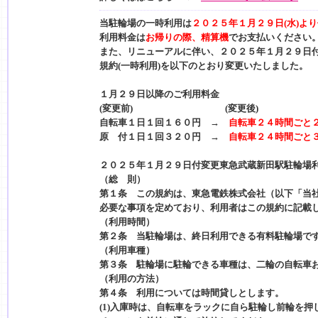
当駐輪場の一時利用は
２０２５年１月２９日(水)よ
利用料金は
お帰りの際、精算機
でお支払いください
また、リニューアルに伴い、２０２５年１月２９日
規約(一時利用)を以下のとおり変更いたしました。
１月２９日以降のご利用料金
(変更前) (変更後)
自転車１日１回１６０円 →
自転車２４時間ごと
原 付１日１回３２０円 →
自転車２４時間ごと
２０２５年１月２９日付変更東急武蔵新田駅駐輪場
（総 則）
第１条 この規約は、東急電鉄株式会社（以下「当
必要な事項を定めており、利用者はこの規約に記載
（利用時間）
第２条 当駐輪場は、終日利用できる有料駐輪場で
（利用車種）
第３条 駐輪場に駐輪できる車種は、二輪の自転車
（利用の方法）
第４条 利用については時間貸しとします。
(1)入庫時は、自転車をラックに自ら駐輪し前輪を