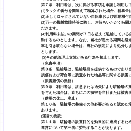
第７条 利用者は、次に掲げる事項を承認し利用し
(1)ラックの番号を間違えて精算された場合、精算金
(2)正しくロックされていない自転車および原動機
(3)万一の機械故障時等に際し、お待ちいただく時
だきます。
(4)利用料未払いの期間が７日を超えて駐輪してい
動するものとします。なお、当社が定める期間を経
車を引き取らない場合は、当社の規定により処分し
とします。
(5)その他管理上支障がある行為を禁止します。
（免責事項）
第８条 駐輪場は、駐輪場所を提供するものであり
損傷および荷台等に残置された物品等に関する損害
（損害賠償の義務）
第９条 利用者は、故意または過失により駐輪場の
を与えた場合は、直ちにこの損害を当社または被害
（供用の休止、廃止）
第１０条 駐輪場の整備その他必要があると認めた
あります。
(運営の委託)
第１１条 駐輪場の設置目的を効果的に達成するた
運営について第三者に委託することがあります。