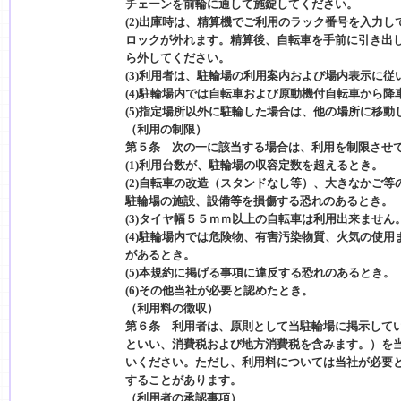
チェーンを前輪に通して施錠してください。
(2)出庫時は、精算機でご利用のラック番号を入力
ロックが外れます。精算後、自転車を手前に引き出
ら外してください。
(3)利用者は、駐輪場の利用案内および場内表示に従
(4)駐輪場内では自転車および原動機付自転車から
(5)指定場所以外に駐輪した場合は、他の場所に移動
（利用の制限）
第５条 次の一に該当する場合は、利用を制限させ
(1)利用台数が、駐輪場の収容定数を超えるとき。
(2)自転車の改造（スタンドなし等）、大きなかご
駐輪場の施設、設備等を損傷する恐れのあるとき。
(3)タイヤ幅５５ｍｍ以上の自転車は利用出来ません
(4)駐輪場内では危険物、有害汚染物質、火気の使
があるとき。
(5)本規約に掲げる事項に違反する恐れのあるとき。
(6)その他当社が必要と認めたとき。
（利用料の徴収）
第６条 利用者は、原則として当駐輪場に掲示してい
といい、消費税および地方消費税を含みます。）を
いください。ただし、利用料については当社が必要
することがあります。
（利用者の承認事項）