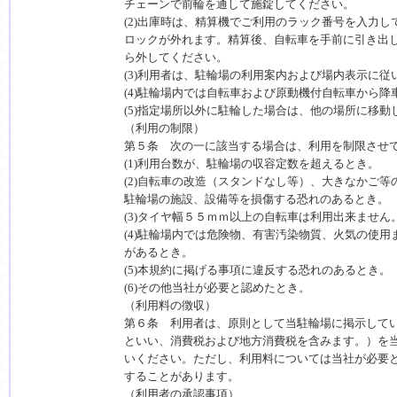
チェーンで前輪を通して施錠してください。
(2)出庫時は、精算機でご利用のラック番号を入力
ロックが外れます。精算後、自転車を手前に引き出
ら外してください。
(3)利用者は、駐輪場の利用案内および場内表示に従
(4)駐輪場内では自転車および原動機付自転車から
(5)指定場所以外に駐輪した場合は、他の場所に移動
（利用の制限）
第５条 次の一に該当する場合は、利用を制限させ
(1)利用台数が、駐輪場の収容定数を超えるとき。
(2)自転車の改造（スタンドなし等）、大きなかご
駐輪場の施設、設備等を損傷する恐れのあるとき。
(3)タイヤ幅５５ｍｍ以上の自転車は利用出来ません
(4)駐輪場内では危険物、有害汚染物質、火気の使
があるとき。
(5)本規約に掲げる事項に違反する恐れのあるとき。
(6)その他当社が必要と認めたとき。
（利用料の徴収）
第６条 利用者は、原則として当駐輪場に掲示してい
といい、消費税および地方消費税を含みます。）を
いください。ただし、利用料については当社が必要
することがあります。
（利用者の承認事項）