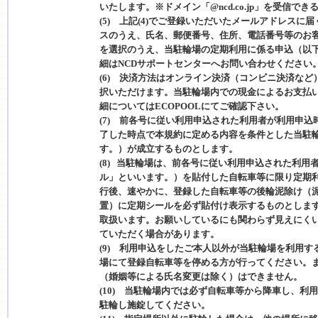
いたします。※ドメイン「@ncd.co.jp」を受信
(5) 上記(4)でご登録いただいたメールアドレスに
スのうえ、氏名、郵便番号、住所、電話番号等のお
を選択のうえ、当駐輪場の定期利用に係る申込（以
細はNCDサポートセンターへお問い合わせください
(6) 決済方法はオンライン決済（コンビニ決済な
択いただけます。当駐輪場内での現金によるお支払
細についてはECOPOOLにてご確認下さい。
(7) 前各号に従い利用申込された利用者が利用申
了した時点で本規約に定める内容を条件とした当駐
す。）が成立するものとします。
(8) 当駐輪場は、前各号に従い利用申込された利
ル」といいます。）を貼付した自転車等に限り定期
行後、速やかに、登録した自転車等の後輪泥除け（
置）に定期シールを必ず貼付け表示するものとしま
取扱います。お願いしているにも関わらず見えにく
ていただく場合があります。
(9) 利用申込をしたご本人以外が当駐輪場を利用
場にて登録自転車等を停める方が行ってください。
（婚姻等による氏名変更は除く）はできません。
(10) 当駐輪場内では必ず自転車等から降車し、
駐輪し施錠してください。