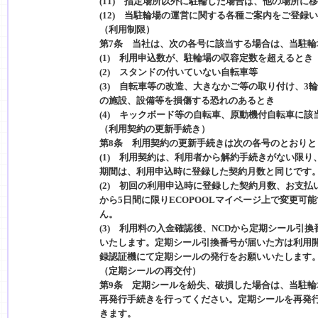
(11) 指定場所以外に駐輪した場合は、他の場所に
(12) 当駐輪場の運営に関する各種ご案内をご登
（利用制限）
第7条 当社は、次の各号に該当する場合は、当駐
(1) 利用申込数が、駐輪場の収容定数を超えるとき
(2) スタンドの付いていない自転車等
(3) 自転車等の改造、大きなかご等の取り付け、
の施設、設備等を損傷する恐れのあるとき
(4) キックボード等の自転車、原動機付自転車に該
（利用契約の更新手続き）
第8条 利用契約の更新手続きは次の各号のとおりと
(1) 利用契約は、利用者から解約手続きがない限り
期間は、利用申込時に登録した契約月数と同じです
(2) 初回の利用申込時に登録した契約月数、お支払
から5日間に限りECOPOOLマイページ上で変更可
ん。
(3) 利用料の入金確認後、NCDから定期シール引
いたします。定期シール引換番号が届いた方は利用
録認証機にて定期シールの発行をお願いいたします
（定期シールの再交付）
第9条 定期シールを紛失、破損した場合は、当駐輪
再発行手続きを行ってください。定期シールを再発行
きます。