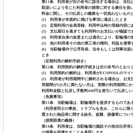
第11条 利用者が次の各号に該当する場合は、当社
取扱いにより生じた利用者の損害に対する責任を負
料金に関し、その払戻しの義務を一切負わないもの
(1) 利用者が本規約に掲げる事項に違反したとき
(2) 定期利用の会員登録、利用申込時の登録内容
(3) 支払期日を過ぎても利用料のお支払いが確認で
(4) 利用者自身の故意または過失により、駐輪場
(5) 他の利用者その他の第三者の権利、利益を侵害
(6) 当駐輪場内で公序良俗、法令もしくは刑事法
とき
（定期利用の解約手続き）
第12条 利用契約の解約手続きは次の各号のとおり
(1) 利用契約の解約は、利用者がECOPOOLの
(2) 利用者が利用期間中に解約される場合は、お
用期間が1か月に満たない月は、実際の利用期間に
利用料金額と払戻し手数料440円を差引いて払戻し
（免責事項）
第13条 当駐輪場は、駐輪場所を提供するものであ
（利用者同士の事故、トラブルを含み、これらに限
置された物品等に関する紛失、盗難、損傷等につい
（損害賠償の義務）
第14条 利用者は、当駐輪場の施設その他当社所有
の損害を賠償することを承諾します。