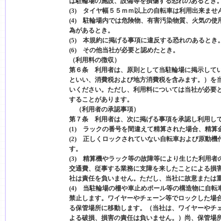
は駐輪場の施設、設備等を損傷する恐れのあるとき
(3) タイヤ幅５５ｍｍ以上の自転車は利用出来ませ
(4) 駐輪場内では危険物、有害汚染物質、火気の
為があるとき。
(5) 本規約に掲げる事項に違反する恐れのあるとき
(6) その他当社が必要と認めたとき。
（利用料の徴収）
第６条 利用者は、原則として当駐輪場に掲示してい
といい、消費税および地方消費税を含みます。）を
いください。ただし、利用料については当社が必要
することがあります。
（利用者の承認事項）
第７条 利用者は、次に掲げる事項を承認し利用し
(1) ラックの番号を間違えて精算された場合、精
(2) 正しくロックされていない自転車および原動
す。
(3) 精算機やラック等の故障等により生じた利用
交通費、従事する業務に支障を来したことによる損
社は責任を負いません。ただし、当社に故意または
(4) 当駐輪場の柵や車止めポール等の構造物に自
禁止します。ワイヤーやチェーン等でロックした場
る保管場所に移動します。（当社は、ワイヤーやチ
よる破損、損害の責任は負いません。）尚、保管場