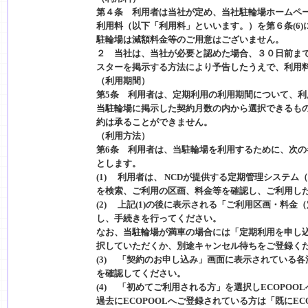
第４条 利用者は当社が定め、当社駐輪場ホームペ
利用料（以下「利用料」といいます。）を第６条(6
駐輪場は減額料金等のご用意はございません。
２ 当社は、当社が必要と認めた場合、３０日前ま
スターを掲示する方法により予告したうえで、
（利用期間）
第5条 利用者は、定期利用の利用期間について、
当駐輪場に掲示した契約月数の内から選択できるも
約は承ることができません。
（利用方法）
第6条 利用者は、当駐輪場を利用するために、次
とします。
(1) 利用者は、 NCDが提供する定期管理システム
を検索、ご利用の区画、料金等を確認し、ご利用し
(2) 上記(1)の後に表示される「ご利用区画・料
し、手続きを行ってください。
なお、当駐輪場が満車の場合には「定期利用を申し
択していただくか、別途キャンセル待ちをご登録く
(3) 「契約のお申し込み」画面に表示されている
を確認してください。
(4) 「初めてご利用される方」を選択しECOPO
過去にECOPOOLへご登録されている方は「既にE