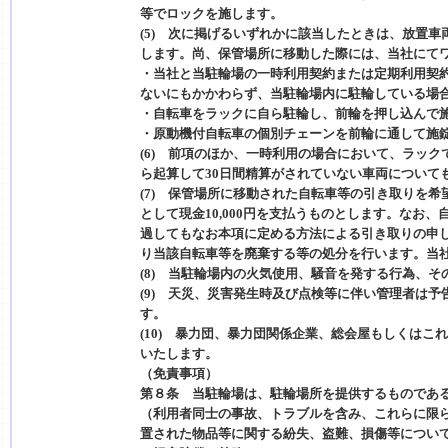
等でロックを施します。
(5) 次に掲げるいずれかに該当したときは、放置
します。尚、保管場所に移動した際には、当社にて
・当社と当駐輪場の一時利用契約または定期利用契
ないにもかかわらず、当駐輪場内に駐輪している場
・自転車をラックに自ら駐輪し、前輪を押し込んで
・原動機付自転車の個別チェーンを前輪に通して施
(6) 前項のほか、一時利用の場合において、ラッ
ら起算して30日間精算がされていない車両について
(7) 保管場所に移動された自転車等の引き取りを
として現金10,000円を支払うものとします。なお
過してもなお本項に定める方法による引き取りの申
り当該自転車等を廃棄する等の処分を行います。当
(8) 当駐輪場内の火気使用、騒音を発する行為、
(9) 天災、災害発生時及び点検等に伴い管理者は
す。
(10) 暴力団、暴力団関係企業、総会屋もしくは
いたします。
（免責事項）
第８条 当駐輪場は、駐輪場所を提供するものであ
（利用者同士の事故、トラブルを含み、これらに限
置された物品等に関する紛失、盗難、損傷等につい