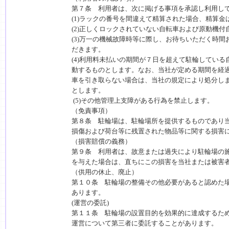
第７条 利用者は、次に掲げる事項を承認し利用し
(1)ラックの番号を間違えて精算された場合、精算金
(2)正しくロックされていない自転車および原動機
(3)万一の機械故障時等に際し、お待ちいただく時
だきます。
(4)利用料未払いの期間が７日を超えて駐輪してい
動するものとします。なお、当社が定める期間を経
車を引き取らない場合は、当社の規定により処分し
とします。
(5)その他管理上支障がある行為を禁止します。
（免責事項）
第８条 駐輪場は、駐輪場所を提供するものであり
損傷および荷台等に残置された物品等に関する損害
（損害賠償の義務）
第９条 利用者は、故意または過失により駐輪場の
を与えた場合は、直ちにこの損害を当社または被害
（供用の休止、廃止）
第１０条 駐輪場の整備その他必要があると認めた
あります。
(運営の委託)
第１１条 駐輪場の設置目的を効果的に達成するた
運営について第三者に委託することがあります。