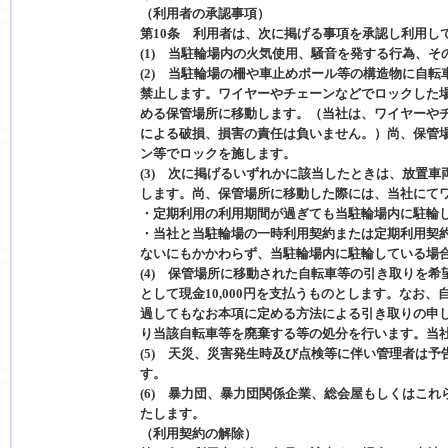
（利用者の承認事項）
第10条 利用者は、次に掲げる事項を承認し利用し
(1) 当駐輪場内の火気使用、騒音を発する行為、
(2) 当駐輪場の柵や車止めポール等の構造物に自
禁止します。ワイヤーやチェーンなどでロックした
める保管場所に移動します。（当社は、ワイヤーや
による破損、損害の責任は負いません。）尚、保管
ン等でロックを施します。
(3) 次に掲げるいずれかに該当したときは、放置
します。尚、保管場所に移動した際には、当社にて
・定期利用の利用期間が過ぎても当駐輪場内に駐輪
・当社と当駐輪場の一時利用契約または定期利用契
ないにもかかわらず、当駐輪場内に駐輪している場
(4) 保管場所に移動された自転車等の引き取りを
として現金10,000円を支払うものとします。なお
過してもなお本項に定める方法による引き取りの申
り当該自転車等を廃棄する等の処分を行います。当
(5) 天災、災害発生時及び点検等に伴い管理者は
す。
(6) 暴力団、暴力団関係企業、総会屋もしくはこ
たします。
（利用契約の解除）