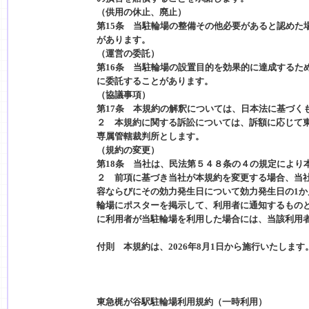
（供用の休止、廃止）
第15条 当駐輪場の整備その他必要があると認めた
があります。
（運営の委託）
第16条 当駐輪場の設置目的を効果的に達成するた
に委託することがあります。
（協議事項）
第17条 本規約の解釈については、日本法に基づく
２ 本規約に関する訴訟については、訴額に応じて
専属管轄裁判所とします。
（規約の変更）
第18条 当社は、民法第５４８条の４の規定により
２ 前項に基づき当社が本規約を変更する場合、当
容ならびにその効力発生日について効力発生日の1
輪場にポスターを掲示して、利用者に通知するもの
に利用者が当駐輪場を利用した場合には、当該利用
付則 本規約は、2026年8月1日から施行いたします
東急梶が谷駅駐輪場利用規約（一時利用）