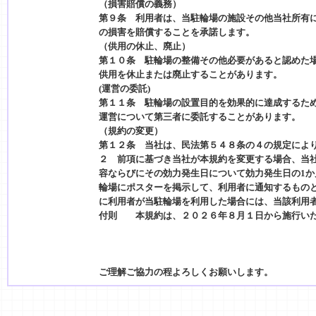
（損害賠償の義務）
第９条 利用者は、当駐輪場の施設その他当社所有
の損害を賠償することを承諾します。
（供用の休止、廃止）
第１０条 駐輪場の整備その他必要があると認めた
供用を休止または廃止することがあります。
(運営の委託)
第１１条 駐輪場の設置目的を効果的に達成するた
運営について第三者に委託することがあります。
（規約の変更）
第１２条 当社は、民法第５４８条の４の規定によ
２ 前項に基づき当社が本規約を変更する場合、当
容ならびにその効力発生日について効力発生日の1
輪場にポスターを掲示して、利用者に通知するもの
に利用者が当駐輪場を利用した場合には、当該利用
付則 本規約は、２０２６年８月１日から施行い
ご理解ご協力の程よろしくお願いします。