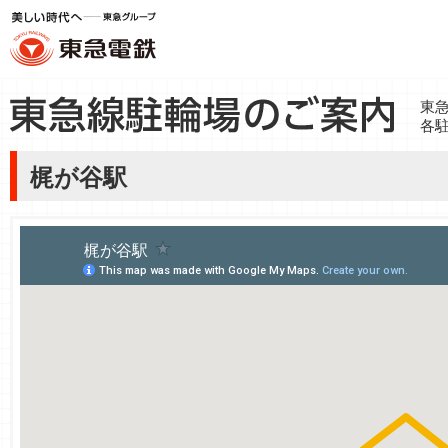
東
各
梶が谷駅