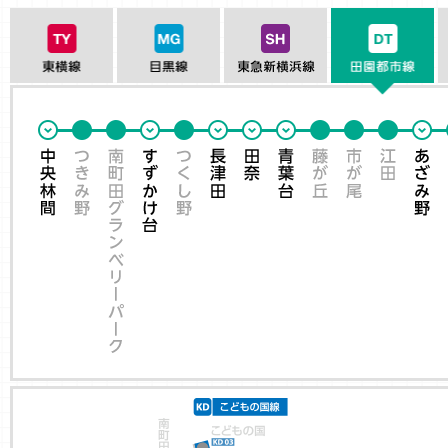
東横線
目黒線
東急新横浜線
田
中央林間
つきみ野
南町田グランベリーパーク
すずかけ台
つくし野
長津田
田奈
青葉台
藤が丘
市が尾
江田
あ