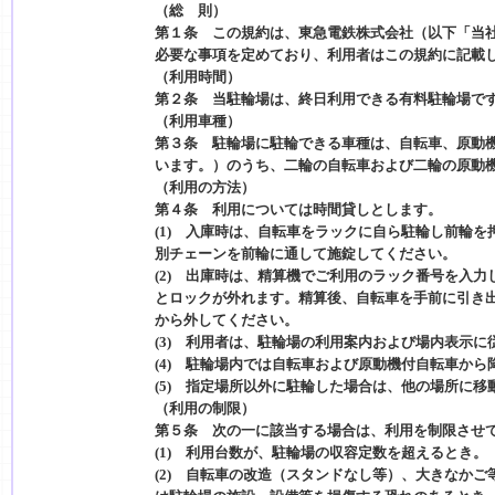
（総 則）
第１条 この規約は、東急電鉄株式会社（以下「当
必要な事項を定めており、利用者はこの規約に記載
（利用時間）
第２条 当駐輪場は、終日利用できる有料駐輪場で
（利用車種）
第３条 駐輪場に駐輪できる車種は、自転車、原動
います。）のうち、二輪の自転車および二輪の原動
（利用の方法）
第４条 利用については時間貸しとします。
(1) 入庫時は、自転車をラックに自ら駐輪し前輪
別チェーンを前輪に通して施錠してください。
(2) 出庫時は、精算機でご利用のラック番号を入
とロックが外れます。精算後、自転車を手前に引き
から外してください。
(3) 利用者は、駐輪場の利用案内および場内表示
(4) 駐輪場内では自転車および原動機付自転車か
(5) 指定場所以外に駐輪した場合は、他の場所に移
（利用の制限）
第５条 次の一に該当する場合は、利用を制限させ
(1) 利用台数が、駐輪場の収容定数を超えるとき。
(2) 自転車の改造（スタンドなし等）、大きなか