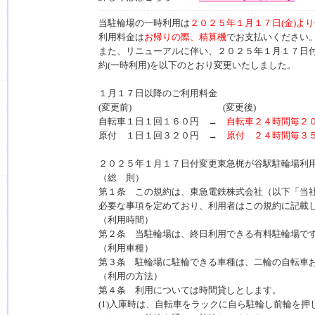
当駐輪場の一時利用は
２０２５年１月１７日(金)よ
利用料金は
お帰りの際、精算機
でお支払いください
また、リニューアルに伴い、２０２５年１月１７日
約(一時利用)を以下のとおり変更いたしました。
１月１７日以降のご利用料金
(変更前) (変更後)
自転車１日１回１６０円 →
自転車２４時間毎２
原付 １日１回３２０円 →
原付 ２４時間毎３
２０２５年１月１７日付変更東急梶が谷駅駐輪場利
（総 則）
第１条 この規約は、東急電鉄株式会社（以下「当
必要な事項を定めており、利用者はこの規約に記載
（利用時間）
第２条 当駐輪場は、終日利用できる有料駐輪場で
（利用車種）
第３条 駐輪場に駐輪できる車種は、二輪の自転車
（利用の方法）
第４条 利用については時間貸しとします。
(1)入庫時は、自転車をラックに自ら駐輪し前輪を